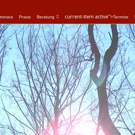
current-item active">
minare
Praxis
Beratung
Termine