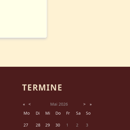
TERMINE
«
<
Mai
2026
>
»
Mo
Di
Mi
Do
Fr
Sa
So
27
28
29
30
1
2
3